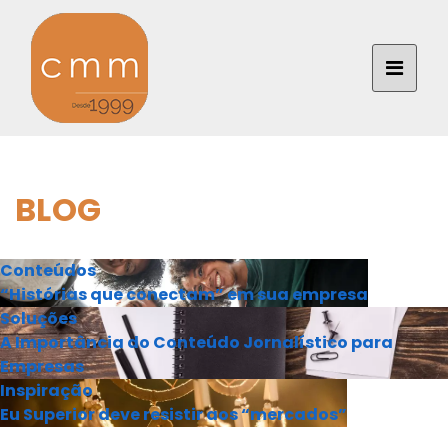
BLOG
Conteúdos
“Histórias que conectam” em sua empresa
Soluções
A Importância do Conteúdo Jornalístico para
Empresas
Inspiração
Eu Superior deve resistir aos “mercados”