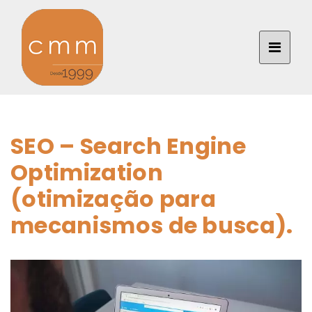
SEO – Search Engine
Optimization
(otimização para
mecanismos de busca).