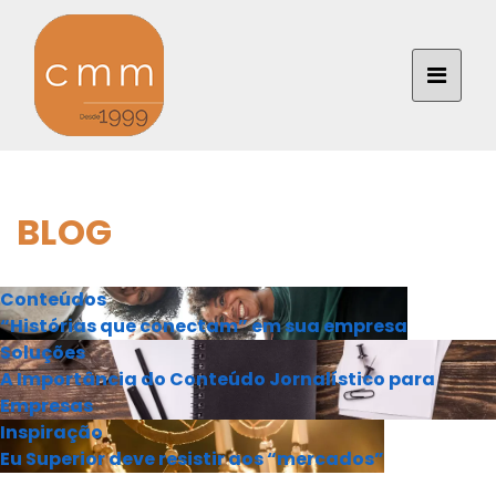
BLOG
Conteúdos
“Histórias que conectam” em sua empresa
Soluções
A Importância do Conteúdo Jornalístico para
Empresas
Inspiração
Eu Superior deve resistir aos “mercados”