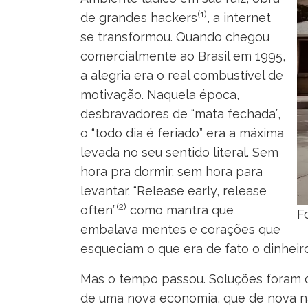
(1)
de grandes hackers
, a internet
se transformou. Quando chegou
comercialmente ao Brasil em 1995,
a alegria era o real combustível de
motivação. Naquela época,
desbravadores de “mata fechada”,
o “todo dia é feriado” era a máxima
levada no seu sentido literal. Sem
hora pra dormir, sem hora para
levantar. “Release early, release
(2)
often”
como mantra que
F
embalava mentes e corações que
esqueciam o que era de fato o dinheir
Mas o tempo passou. Soluções foram 
de uma nova economia, que de nova n