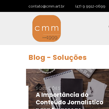
contato@cmm.art.br
(47) 9 9912-0699
Blog - Soluções
SOLUÇÕES
A Importância do
Conteúdo Jornalístico