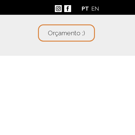
PT
EN
Orçamento ;)